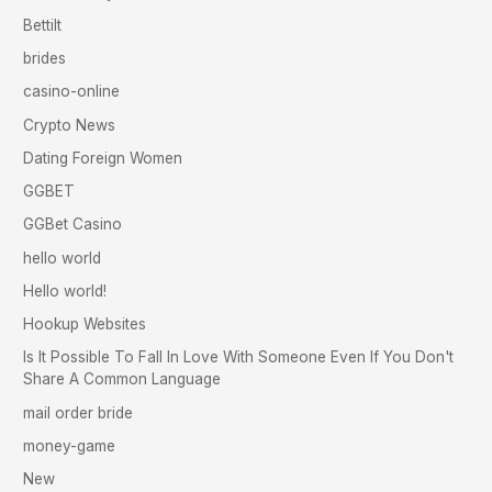
Bettilt
brides
casino-online
Crypto News
Dating Foreign Women
GGBET
GGBet Casino
hello world
Hello world!
Hookup Websites
Is It Possible To Fall In Love With Someone Even If You Don't
Share A Common Language
mail order bride
money-game
New