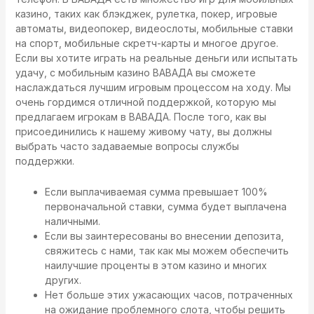
казино, таких как блэкджек, рулетка, покер, игровые
автоматы, видеопокер, видеослоты, мобильные ставки
на спорт, мобильные скретч-карты и многое другое.
Если вы хотите играть на реальные деньги или испытать
удачу, с мобильным казино ВАВАДА вы сможете
наслаждаться лучшим игровым процессом на ходу. Мы
очень гордимся отличной поддержкой, которую мы
предлагаем игрокам в ВАВАДА. После того, как вы
присоединились к нашему живому чату, вы должны
выбрать часто задаваемые вопросы службы
поддержки.
Если выплачиваемая сумма превышает 100%
первоначальной ставки, сумма будет выплачена
наличными.
Если вы заинтересованы во внесении депозита,
свяжитесь с нами, так как мы можем обеспечить
наилучшие проценты в этом казино и многих
других.
Нет больше этих ужасающих часов, потраченных
на ожидание проблемного слота, чтобы решить