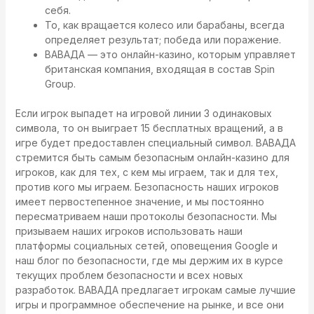
себя.
То, как вращается колесо или барабаны, всегда
определяет результат; победа или поражение.
ВАВАДА — это онлайн-казино, которым управляет
британская компания, входящая в состав Spin
Group.
Если игрок выпадет на игровой линии 3 одинаковых
символа, то он выиграет 15 бесплатных вращений, а в
игре будет предоставлен специальный символ. ВАВАДА
стремится быть самым безопасным онлайн-казино для
игроков, как для тех, с кем мы играем, так и для тех,
против кого мы играем. Безопасность наших игроков
имеет первостепенное значение, и мы постоянно
пересматриваем наши протоколы безопасности. Мы
призываем наших игроков использовать наши
платформы социальных сетей, оповещения Google и
наш блог по безопасности, где мы держим их в курсе
текущих проблем безопасности и всех новых
разработок. ВАВАДА предлагает игрокам самые лучшие
игры и программное обеспечение на рынке, и все они