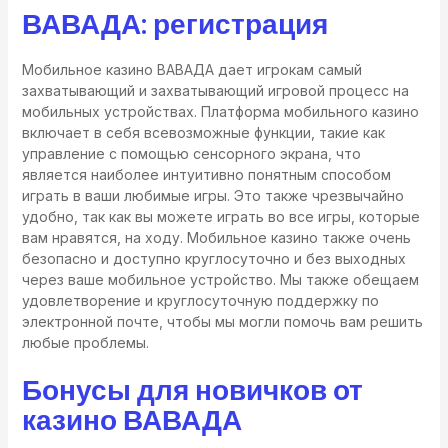
ВАВАДА: регистрация
Мобильное казино ВАВАДА дает игрокам самый
захватывающий и захватывающий игровой процесс на
мобильных устройствах. Платформа мобильного казино
включает в себя всевозможные функции, такие как
управление с помощью сенсорного экрана, что
является наиболее интуитивно понятным способом
играть в ваши любимые игры. Это также чрезвычайно
удобно, так как вы можете играть во все игры, которые
вам нравятся, на ходу. Мобильное казино также очень
безопасно и доступно круглосуточно и без выходных
через ваше мобильное устройство. Мы также обещаем
удовлетворение и круглосуточную поддержку по
электронной почте, чтобы мы могли помочь вам решить
любые проблемы.
Бонусы для новичков от
казино ВАВАДА