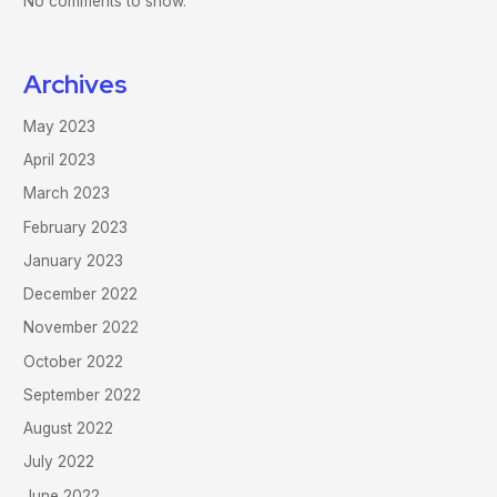
No comments to show.
Archives
May 2023
April 2023
March 2023
February 2023
January 2023
December 2022
November 2022
October 2022
September 2022
August 2022
July 2022
June 2022