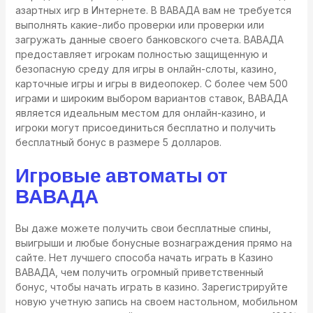
азартных игр в Интернете. В ВАВАДА вам не требуется
выполнять какие-либо проверки или проверки или
загружать данные своего банковского счета. ВАВАДА
предоставляет игрокам полностью защищенную и
безопасную среду для игры в онлайн-слоты, казино,
карточные игры и игры в видеопокер. С более чем 500
играми и широким выбором вариантов ставок, ВАВАДА
является идеальным местом для онлайн-казино, и
игроки могут присоединиться бесплатно и получить
бесплатный бонус в размере 5 долларов.
Игровые автоматы от
ВАВАДА
Вы даже можете получить свои бесплатные спины,
выигрыши и любые бонусные вознаграждения прямо на
сайте. Нет лучшего способа начать играть в Казино
ВАВАДА, чем получить огромный приветственный
бонус, чтобы начать играть в казино. Зарегистрируйте
новую учетную запись на своем настольном, мобильном