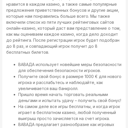
нравится в каждом казино, а также самые популярные
предложения приветственных бонусов и другие акции,
которые нам понравились больше всего. Мы также
включили список из пяти лучших рейтинговых сайтов
онлайн-казино, который даст вам представление о том,
как мы оцениваем каждое казино, когда дело доходит
до рейтинга. После регистрации игрок будет подобран
до 8 раз, и совпадающий игрок получит до 8
бесплатных билетов.
ВАВАДА использует новейшие меры безопасности
для обеспечения безопасности игроков.
Получите свой бонус в размере 1000 € для нового
игрока и расслабьтесь и наблюдайте, как
увеличивается ваш банкролл.
Пришло время начать торговать реальными
деньгами и испытать удачу – получить свой бонус!
На самом деле все игры бесплатны, и когда игрок
играет в бесплатном казино, любой полученный
выигрыш просто зачисляется на счет игрока.
ВАВАДА предлагает разнообразие как игровых