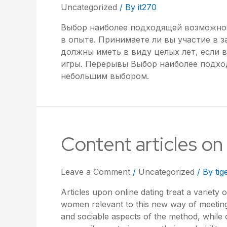
Uncategorized
/ By
it270
Выбор наиболее подходящей возможнос
в опыте. Принимаете ли вы участие в з
должны иметь в виду целых лет, если 
игры. Перерывы Выбор наиболее подхо
небольшим выбором.
Content articles on
Leave a Comment
/
Uncategorized
/ By
tig
Articles upon online dating treat a varie
women relevant to this new way of meeti
and sociable aspects of the method, while ot