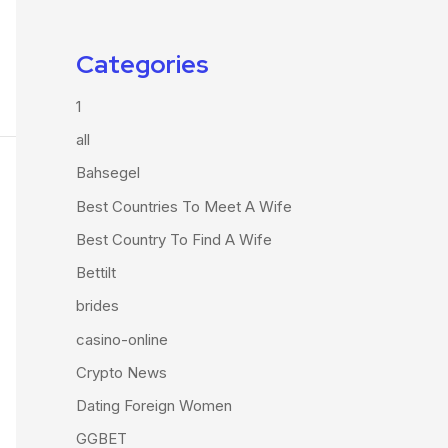
Categories
1
all
Bahsegel
Best Countries To Meet A Wife
Best Country To Find A Wife
Bettilt
brides
casino-online
Crypto News
Dating Foreign Women
GGBET