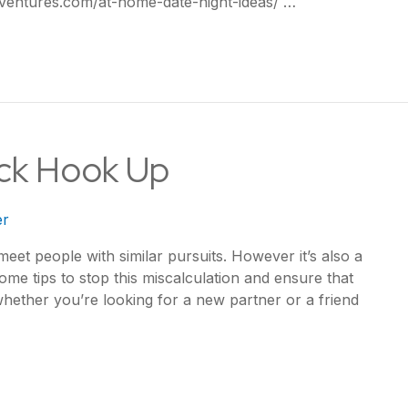
dventures.com/at-home-date-night-ideas/ …
ick Hook Up
er
eet people with similar pursuits. However it’s also a
some tips to stop this miscalculation and ensure that
whether you’re looking for a new partner or a friend