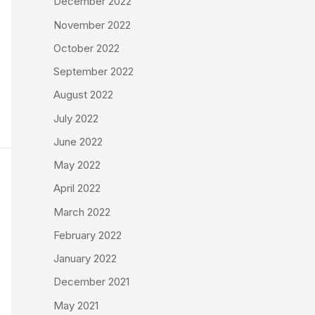
December 2022
November 2022
October 2022
September 2022
August 2022
July 2022
June 2022
May 2022
April 2022
March 2022
February 2022
January 2022
December 2021
May 2021