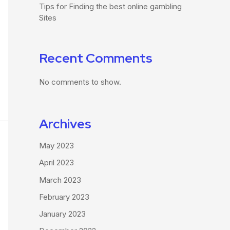
Tips for Finding the best online gambling
Sites
Recent Comments
No comments to show.
Archives
May 2023
April 2023
March 2023
February 2023
January 2023