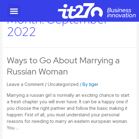
Month:
September
2022
Ways to Go About Marrying a
Russian Woman
Leave a Comment
/
Uncategorized
/ By
tiger
Marrying a russian girl is normally an exciting chance to start
a fresh chapter you will ever have. It can be a happy one if
you choose the right partner and follow the basic making it
happen. First of all, you must understand your personal
reasons for needing to marry an eastern european woman.
You …