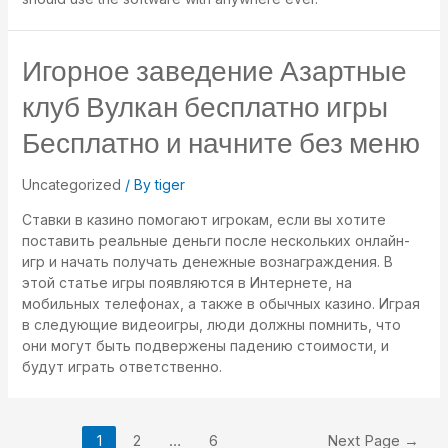
Игорное заведение Азартные
клуб Вулкан бесплатно игры
Бесплатно и начните без меню
Uncategorized
/ By
tiger
Ставки в казино помогают игрокам, если вы хотите
поставить реальные деньги после нескольких онлайн-
игр и начать получать денежные вознаграждения. В
этой статье игры появляются в Интернете, на
мобильных телефонах, а также в обычных казино. Играя
в следующие видеоигры, люди должны помнить, что
они могут быть подвержены падению стоимости, и
будут играть ответственно.
1
2
…
6
Next Page
→