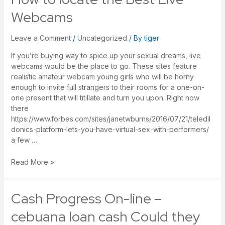
Webcams
Leave a Comment
/
Uncategorized
/ By
tiger
If you’re buying way to spice up your sexual dreams, live
webcams would be the place to go. These sites feature
realistic amateur webcam young girls who will be horny
enough to invite full strangers to their rooms for a one-on-
one present that will titillate and turn you upon. Right now
there
https://www.forbes.com/sites/janetwburns/2016/07/21/teledil
donics-platform-lets-you-have-virtual-sex-with-performers/
a few …
Read More »
Cash Progress On-line –
cebuana loan cash Could they