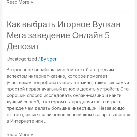
Read More »
Как выбрать Игорное Вулкан
Мега заведение Онлайн 5
Депозит
Uncategorized
/ By
tiger
Встроенное онлайн-казино 5 может быть редким
аспектом интернет-казино, которое помогает
участникам попробовать игры в казино, такие как самый
простой первоначальный взнос в десять устройств.Это
хороший способ исследовать онлайн-казино и найти
лучший способ, в котором вы предпочитаете играть,
прежде чем делать большие инвестиции. Независимо
от того, является ли человек новичком в азартных играх
в Интернете или …
Read More »