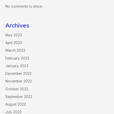
No comments to show.
Archives
May 2023
April 2023
March 2023
February 2023
January 2023
December 2022
November 2022
October 2022
September 2022
August 2022
July 2022