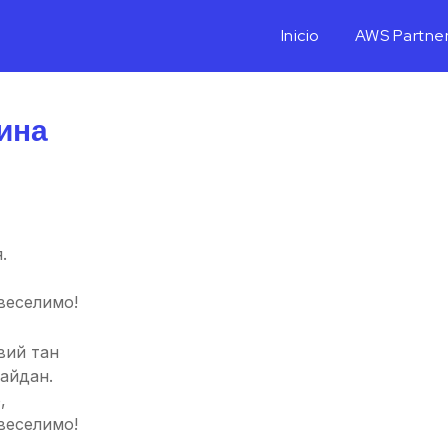
Inicio
AWS Partne
лина
.
звеселимо!
вий тан
кайдан.
,
звеселимо!