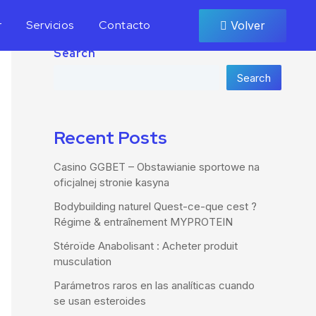
r
Servicios
Contacto
Volver
Search
Search
Recent Posts
Casino GGBET – Obstawianie sportowe na
oficjalnej stronie kasyna
Bodybuilding naturel Quest-ce-que cest ?
Régime & entraînement MYPROTEIN
Stéroïde Anabolisant : Acheter produit
musculation
Parámetros raros en las analíticas cuando
se usan esteroides