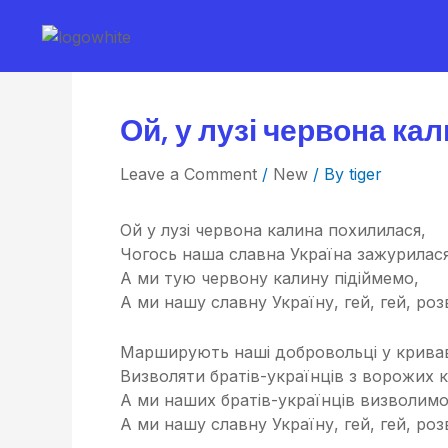
Ой, у лузі червона ка
Leave a Comment
/
New
/ By
tiger
Ой у лузі червона калина похилилася,
Чогось наша славна Україна зажурилася
А ми тую червону калину підіймемо,
А ми нашу славну Україну, гей, гей, ро
Марширують наші добровольці у крива
Визволяти братів-українців з ворожих 
А ми наших братів-українців визволимо
А ми нашу славну Україну, гей, гей, ро