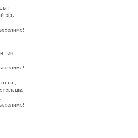
цвіт.
й рід.
звеселимо!
,
и тан!
звеселимо!
степів,
стрільців.
,
звеселимо!