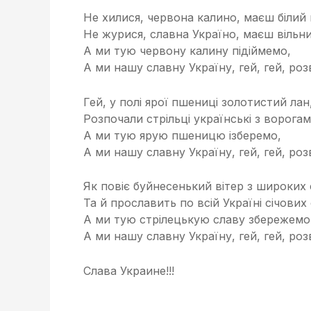
Не хилися, червона калино, маєш білий 
Не журися, славна Україно, маєш вільни
А ми тую червону калину підіймемо,
А ми нашу славну Україну, гей, гей, ро
Гей, у полі ярої пшениці золотистий лан
Розпочали стрільці українські з ворогам
А ми тую ярую пшеницю ізберемо,
А ми нашу славну Україну, гей, гей, ро
Як повіє буйнесенький вітер з широких 
Та й прославить по всій Україні січових 
А ми тую стрілецькую славу збережемо
А ми нашу славну Україну, гей, гей, ро
Слава Украине
!!!