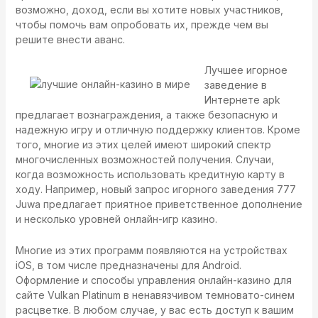
возможно, доход, если вы хотите новых участников,
чтобы помочь вам опробовать их, прежде чем вы
решите внести аванс.
Лучшее игорное
заведение в
Интернете apk
предлагает вознаграждения, а также безопасную и
надежную игру и отличную поддержку клиентов. Кроме
того, многие из этих целей имеют широкий спектр
многочисленных возможностей получения. Случаи,
когда возможность использовать кредитную карту в
ходу. Например, новый запрос игорного заведения 777
Juwa предлагает приятное приветственное дополнение
и несколько уровней онлайн-игр казино.
Многие из этих программ появляются на устройствах
iOS, в том числе предназначены для Android.
Оформление и способы управления онлайн-казино для
сайте
Vulkan Platinum
в ненавязчивом темновато-синем
расцветке. В любом случае, у вас есть доступ к вашим