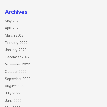
Archives
May 2023
April 2023
March 2023
February 2023
January 2023
December 2022
November 2022
October 2022
September 2022
August 2022
July 2022
June 2022