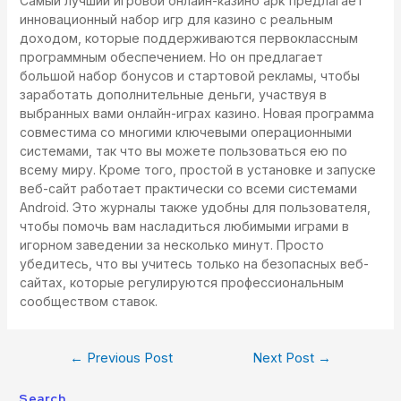
Самый лучший игровой онлайн-казино apk предлагает
инновационный набор игр для казино с реальным
доходом, которые поддерживаются первоклассным
программным обеспечением. Но он предлагает
большой набор бонусов и стартовой рекламы, чтобы
заработать дополнительные деньги, участвуя в
выбранных вами онлайн-играх казино. Новая программа
совместима со многими ключевыми операционными
системами, так что вы можете пользоваться ею по
всему миру. Кроме того, простой в установке и запуске
веб-сайт работает практически со всеми системами
Android. Это журналы также удобны для пользователя,
чтобы помочь вам насладиться любимыми играми в
игорном заведении за несколько минут. Просто
убедитесь, что вы учитесь только на безопасных веб-
сайтах, которые регулируются профессиональным
сообществом ставок.
←
Previous Post
Next Post
→
Search