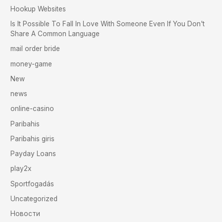
Hookup Websites
Is It Possible To Fall In Love With Someone Even If You Don't
Share A Common Language
mail order bride
money-game
New
news
online-casino
Paribahis
Paribahis giris
Payday Loans
play2x
Sportfogadás
Uncategorized
Новости