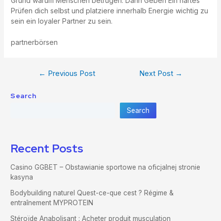
Grund warum Menschen betrügen. Dann Geben Ein hartes
Prüfen dich selbst und platziere innerhalb Energie wichtig zu
sein ein loyaler Partner zu sein.
partnerbörsen
←
Previous Post
Next Post
→
Search
Search
Recent Posts
Casino GGBET – Obstawianie sportowe na oficjalnej stronie
kasyna
Bodybuilding naturel Quest-ce-que cest ? Régime &
entraînement MYPROTEIN
Stéroïde Anabolisant : Acheter produit musculation