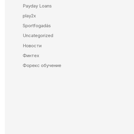
Payday Loans
play2x
Sportfogadás
Uncategorized
Новости
Финтех
Форекс обучение