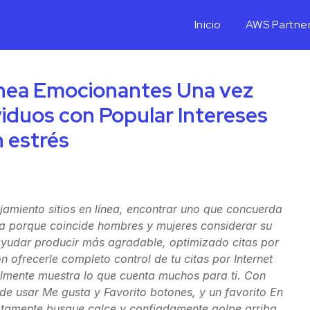
Inicio
AWS Partne
línea Emocionantes Una vez
viduos con Popular Intereses
n estrés
miento sitios en línea, encontrar uno que concuerda
taca porque coincide hombres y mujeres considerar su
ayudar producir más agradable, optimizado citas por
ón ofrecerle completo control de tu citas por Internet
ealmente muestra lo que cuenta muchos para ti. Con
 de usar Me gusta y Favorito botones, y un favorito En
atamente busque calce y confiadamente golpe arriba