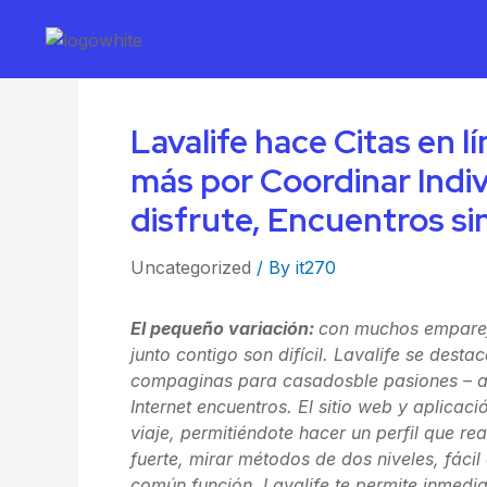
Lavalife hace Citas en 
más por Coordinar Indi
disfrute, Encuentros si
Uncategorized
/ By
it270
El pequeño variación:
con muchos empareja
junto contigo son difícil. Lavalife se des
com
paginas para casados
ble pasiones – 
Internet encuentros. El sitio web y aplicaci
viaje, permitiéndote hacer un perfil que r
fuerte, mirar métodos de dos niveles, fácil
común función, Lavalife te permite inmedi