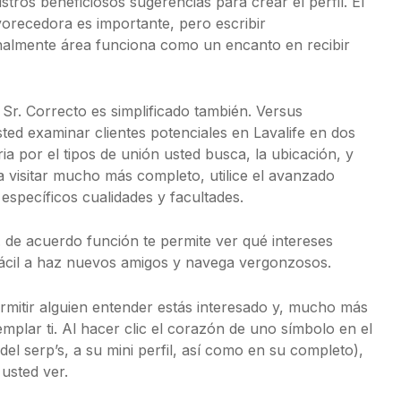
tros beneficiosos sugerencias para crear el perfil. El
vorecedora es importante, pero escribir
almente área funciona como un encanto en recibir
Sr. Correcto es simplificado también. Versus
ed examinar clientes potenciales en Lavalife en dos
a por el tipos de unión usted busca, la ubicación, y
 visitar mucho más completo, utilice el avanzado
specíficos cualidades y facultades.
. de acuerdo función te permite ver qué intereses
 fácil a haz nuevos amigos y navega vergonzosos.
ermitir alguien entender estás interesado y, mucho más
emplar ti. Al hacer clic el corazón de uno símbolo en el
 del serp’s, a su mini perfil, así como en su completo),
usted ver.