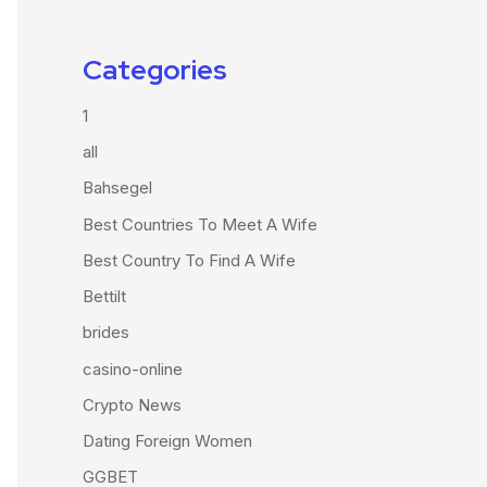
Categories
1
all
Bahsegel
Best Countries To Meet A Wife
Best Country To Find A Wife
Bettilt
brides
casino-online
Crypto News
Dating Foreign Women
GGBET