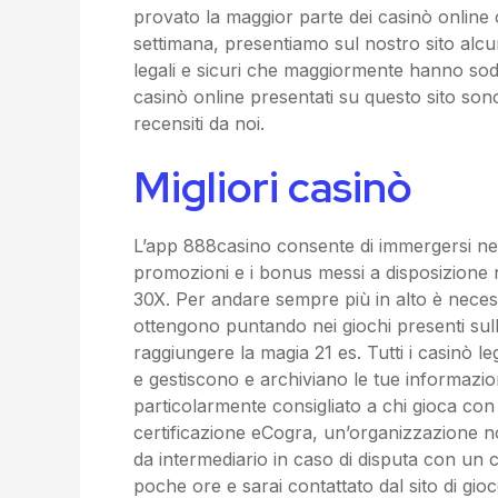
provato la maggior parte dei casinò online c
settimana, presentiamo sul nostro sito alcun
legali e sicuri che maggiormente hanno soddis
casinò online presentati su questo sito sono
recensiti da noi.
Migliori casinò
L’app 888casino consente di immergersi nel 
promozioni e i bonus messi a disposizione 
30X. Per andare sempre più in alto è necess
ottengono puntando nei giochi presenti sull
raggiungere la magia 21 es. Tutti i casinò le
e gestiscono e archiviano le tue informazi
particolarmente consigliato a chi gioca co
certificazione eCogra, un’organizzazione no 
da intermediario in caso di disputa con un 
poche ore e sarai contattato dal sito di g