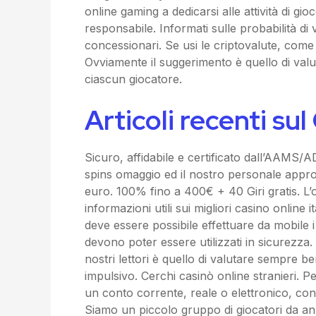
online gaming a dedicarsi alle attività di gi
responsabile. Informati sulle probabilità di v
concessionari. Se usi le criptovalute, come 
Ovviamente il suggerimento è quello di valut
ciascun giocatore.
Articoli recenti sul
Sicuro, affidabile e certificato dall’AAMS/
spins omaggio ed il nostro personale appr
euro. 100% fino a 400€ + 40 Giri gratis. L’ob
informazioni utili sui migliori casino online it
deve essere possibile effettuare da mobile i p
devono poter essere utilizzati in sicurezza.
nostri lettori è quello di valutare sempre be
impulsivo. Cerchi casinò online stranieri. P
un conto corrente, reale o elettronico, con c
Siamo un piccolo gruppo di giocatori da an