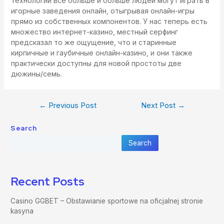
технологий все больше и больше людей могут играть в
игорные заведения онлайн, отыгрывая онлайн-игры
прямо из собственных компонентов. У нас теперь есть
множество интернет-казино, местный серфинг
предсказал то же ощущение, что и старинные
кирпичные и гаубичные онлайн-казино, и они также
практически доступны для новой простоты две
дюжины/семь.
←
Previous Post
Next Post
→
Search
Search
Recent Posts
Casino GGBET – Obstawianie sportowe na oficjalnej stronie
kasyna