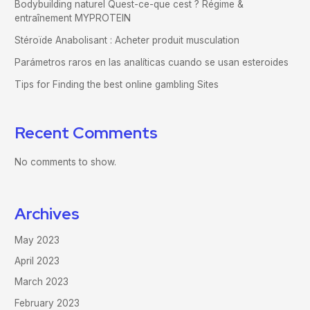
Bodybuilding naturel Quest-ce-que cest ? Régime &
entraînement MYPROTEIN
Stéroïde Anabolisant : Acheter produit musculation
Parámetros raros en las analíticas cuando se usan esteroides
Tips for Finding the best online gambling Sites
Recent Comments
No comments to show.
Archives
May 2023
April 2023
March 2023
February 2023