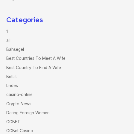
Categories
1
all
Bahsegel
Best Countries To Meet A Wife
Best Country To Find A Wife
Bettilt
brides
casino-online
Crypto News
Dating Foreign Women
GGBET
GGBet Casino