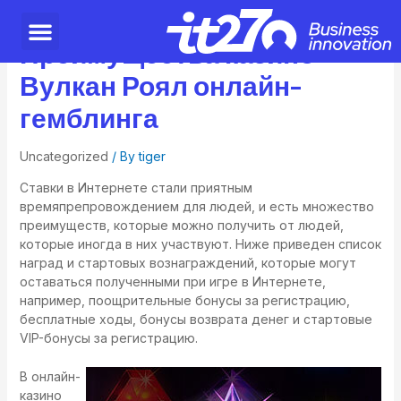
Преимущества казино
Вулкан Роял онлайн-
гемблинга
Uncategorized
/ By
tiger
Ставки в Интернете стали приятным
времяпрепровождением для людей, и есть множество
преимуществ, которые можно получить от людей,
которые иногда в них участвуют.
Ниже приведен список
наград и стартовых вознаграждений, которые могут
оставаться полученными при игре в Интернете,
например, поощрительные бонусы за регистрацию,
бесплатные ходы, бонусы возврата денег и стартовые
VIP-бонусы за регистрацию.
В онлайн-
казино