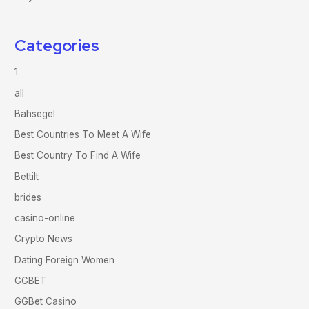
Categories
1
all
Bahsegel
Best Countries To Meet A Wife
Best Country To Find A Wife
Bettilt
brides
casino-online
Crypto News
Dating Foreign Women
GGBET
GGBet Casino