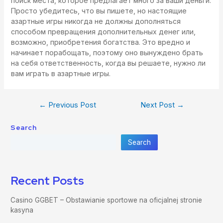
поиск места, которое предлагает много за ваши деньги.
Просто убедитесь, что вы пишете, но настоящие
азартные игры никогда не должны дополняться
способом превращения дополнительных денег или,
возможно, приобретения богатства. Это вредно и
начинает порабощать, поэтому оно вынуждено брать
на себя ответственность, когда вы решаете, нужно ли
вам играть в азартные игры.
←
Previous Post
Next Post
→
Search
Search
Recent Posts
Casino GGBET – Obstawianie sportowe na oficjalnej stronie
kasyna