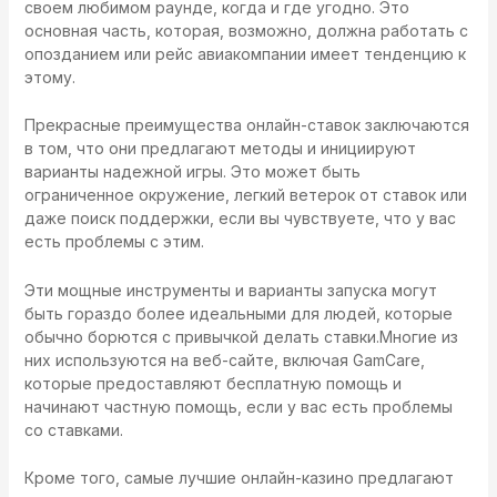
своем любимом раунде, когда и где угодно. Это
основная часть, которая, возможно, должна работать с
опозданием или рейс авиакомпании имеет тенденцию к
этому.
Прекрасные преимущества онлайн-ставок заключаются
в том, что они предлагают методы и инициируют
варианты надежной игры. Это может быть
ограниченное окружение, легкий ветерок от ставок или
даже поиск поддержки, если вы чувствуете, что у вас
есть проблемы с этим.
Эти мощные инструменты и варианты запуска могут
быть гораздо более идеальными для людей, которые
обычно борются с привычкой делать ставки.Многие из
них используются на веб-сайте, включая GamCare,
которые предоставляют бесплатную помощь и
начинают частную помощь, если у вас есть проблемы
со ставками.
Кроме того, самые лучшие онлайн-казино предлагают