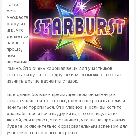
также
есть
множеств
о других
игр, что
делает их
намного
проще,
чем
наземные
казино. Это очень хорошая вещь для участников,
которые ищут что-то другое или, возможно, захотят
изучить другие варианты ставок.
Еще одним большим преимуществом онлайн-игр в
казино является то, что вы должны потратить время и
начать не торопиться. Это главное, и если вы хотите
расслабиться и начать дружить, что они ищут этих
людей, они играют, это означает, что вы по-прежнему
будете исключительно образовательным аспектом для
участников на веселых встречах.