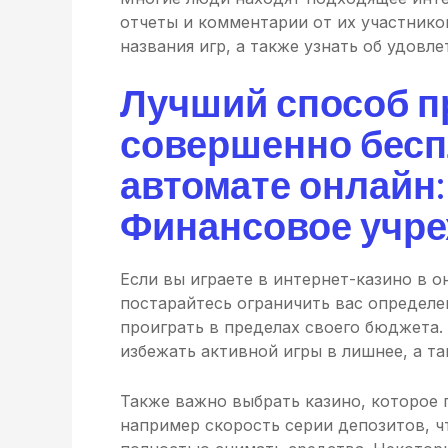
отчеты и комментарии от их участнико
названия игр, а также узнать об удовл
Лучший способ п
совершенно бесп
автомате онлайн
Финансовое учр
Если вы играете в интернет-казино в 
постарайтесь ограничить вас определ
проиграть в пределах своего бюджета.
избежать активной игры в лишнее, а т
Также важно выбрать казино, которое 
например скорость серии депозитов, ч