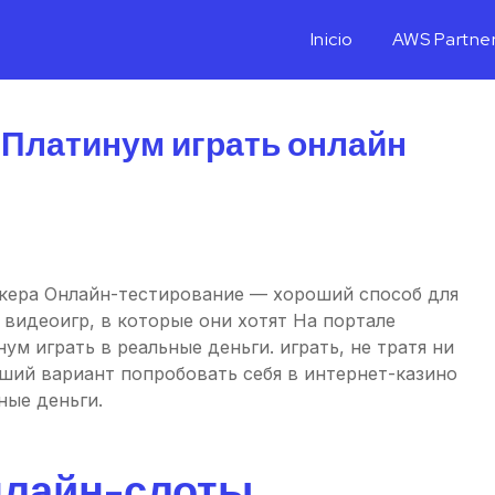
Inicio
AWS Partne
 Платинум играть онлайн
кера Онлайн-тестирование — хороший способ для
видеоигр, в которые они хотят На портале
нум играть
в реальные деньги.
играть, не тратя ни
ший вариант попробовать себя в интернет-казино
ные деньги.
нлайн-слоты