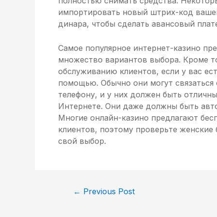
полностью снимать средства. Некотор
импортировать новый штрих-код вашег
динара, чтобы сделать авансовый плат
Самое популярное интернет-казино пре
множество вариантов выбора. Кроме то
обслуживанию клиентов, если у вас ес
помощью. Обычно они могут связаться 
телефону, и у них должен быть отличн
Интернете. Они даже должны быть авт
Многие онлайн-казино предлагают бесп
клиентов, поэтому проверьте женские 
свой выбор.
←
Previous Post