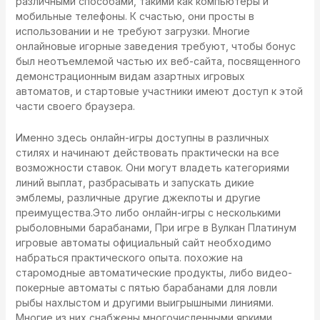
различными способами, такими как компьютеры и
мобильные телефоны. К счастью, они просты в
использовании и не требуют загрузки. Многие
онлайновые игорные заведения требуют, чтобы бонус
был неотъемлемой частью их веб-сайта, посвященного
демонстрационным видам азартных игровых
автоматов, и стартовые участники имеют доступ к этой
части своего браузера.
Именно здесь онлайн-игры доступны в различных
стилях и начинают действовать практически на все
возможности ставок. Они могут владеть категориями
линий выплат, разбрасывать и запускать дикие
эмблемы, различные другие джекпоты и другие
преимущества.Это либо онлайн-игры с несколькими
рыболовными барабанами, При игре в
Вулкан Платинум
игровые автоматы официальный сайт
необходимо
набраться практического опыта. похожие на
старомодные автоматические продукты, либо видео-
покерные автоматы с пятью барабанами для ловли
рыбы нахлыстом и другими выигрышными линиями.
Многие из них снабжены многочисленными яркими